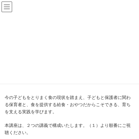
コ
ナ
ン
ビ
テ
ゲ
ン
ー
ツ
シ
へ
ョ
オンライン園内研修
2024年度（7）講座
ス
ン
キ
に
ッ
移
保育施設の“食”で子どもの育ち
プ
動
を支える
保育と給食ができること
今の子どもをとりまく食の現状を踏まえ、子どもと保護者に関わ
る保育者と、食を提供する給食・おやつだからこそできる、育ち
を支える実践を学びます。
本講座は、２つの講義で構成いたします。（１）より順番にご視
聴ください。