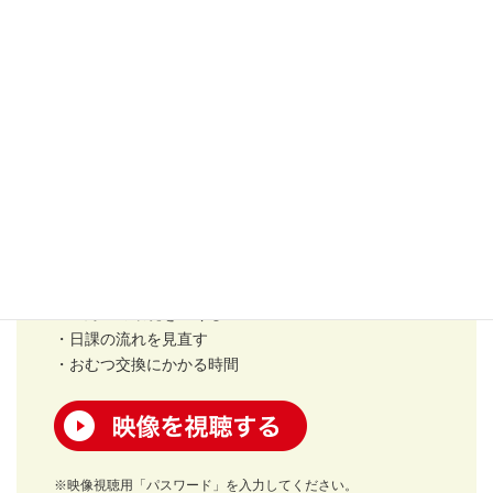
映像：10分
排せつの悩み・課題「排せつを、保育者と担当の子ども
が１対１になって行いたいのですが、うまくできませ
ん。担当の子どもを排せつの空間に一斉に連れていった
り、おむつ交換をまとめてしてしまいます。１対１で丁
寧にできるようになるためには、どうすればよいでしょ
うか？」このことについて、さまざまな手立てを考えな
がら、育児担当制の実践を深めていきましょう。
・おむつ交換表をつくる
・１対１の環境をつくる
・日課の流れを見直す
・おむつ交換にかかる時間
映像を視聴する
※映像視聴用「パスワード」を入力してください。